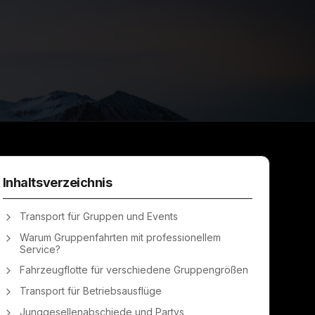
Inhaltsverzeichnis
Transport für Gruppen und Events
Warum Gruppenfahrten mit professionellem
Service?
Fahrzeugflotte für verschiedene Gruppengrößen
Transport für Betriebsausflüge
Junggesellenabschiede und Partys