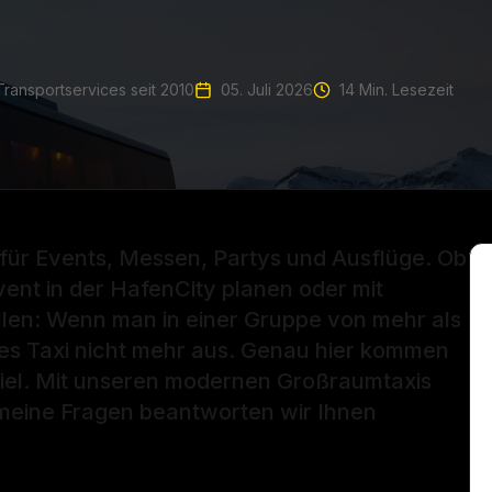
Transportservices seit 2010
05. Juli 2026
14
Min. Lesezeit
für Events, Messen, Partys und Ausflüge. Ob
event in der HafenCity planen oder mit
len: Wenn man in einer Gruppe von mehr als
hes Taxi nicht mehr aus. Genau hier kommen
iel. Mit unseren modernen Großraumtaxis
gemeine Fragen beantworten wir Ihnen