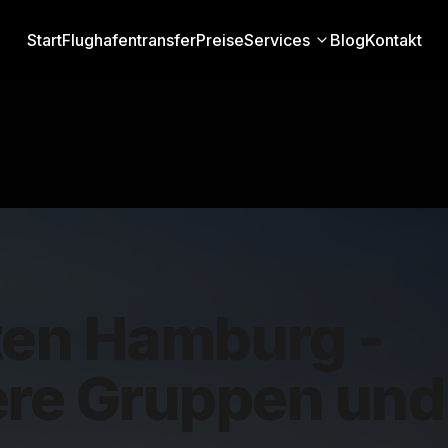
Start
Flughafentransfer
Preise
Services
Blog
Kontakt
en Hamburg -
ßere Gruppen und