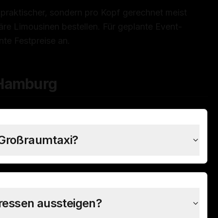
 praktischer, sondern pro Kopf gerechnet meist
läre Limousinen bestellen. Für geplante Event-
nte Festpreise an.
 Hamburg
 Großraumtaxi?
ressen aussteigen?