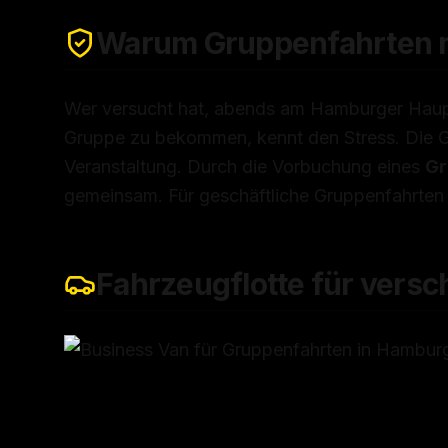
Warum Gruppenfahrten mi
Wer versucht hat, abends am Hamburger Hauptb
Gruppe zu bekommen, kennt den Stress. Die G
Veranstaltung. Durch die Vorbuchung eines
Gr
gemeinsam. Für geschäftliche Gruppenfahrten
Fahrzeugflotte für vers