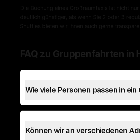
Die Buchung eines Großraumtaxis ist nicht nur
deutlich günstiger, als wenn Sie 2 oder 3 regu
Shuttles bieten wir Ihnen auch gerne transpare
FAQ zu Gruppenfahrten in
Wie viele Personen passen in ein
Können wir an verschiedenen Ad