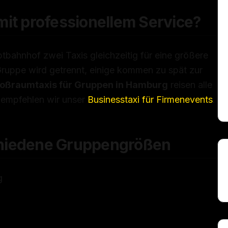
t professionellem Service?
ahnhof zwei Taxis gleichzeitig für eine größere
ruppe wird getrennt, einige kommen zu spät zur
oßraumtaxis für Gruppen in Hamburg
reisen alle
 empfehlen wir unser
Businesstaxi für Firmenevents
.
chiedene Gruppengrößen