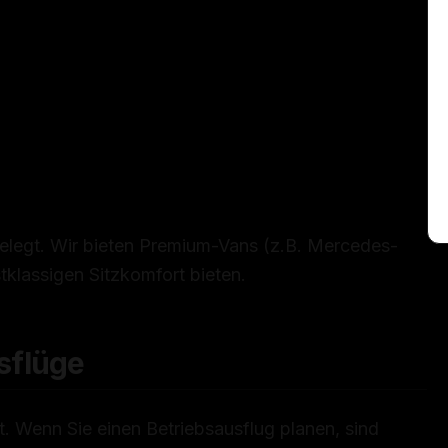
sgelegt. Wir bieten Premium-Vans (z.B. Mercedes-
tklassigen Sitzkomfort bieten.
sflüge
t. Wenn Sie einen Betriebsausflug planen, sind