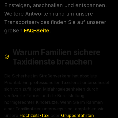
Einsteigen, anschnallen und entspannen.
Weitere Antworten rund um unsere
Transportservices finden Sie auf unserer
großen
FAQ-Seite
.
Warum Familien sichere
Taxidienste brauchen
Die Sicherheit im Straßenverkehr hat absolute
Priorität. Ein professioneller Taxidienst unterscheidet
sich von zufälligen Mitfahrgelegenheiten durch
verifizierte Fahrer und die Bereitstellung
normgerechter Kindersitze. Wenn Sie im Rahmen
einer Familienfeier unterwegs sind, empfehlen wir
unsere
Hochzeits-Taxi
oder
Gruppenfahrten